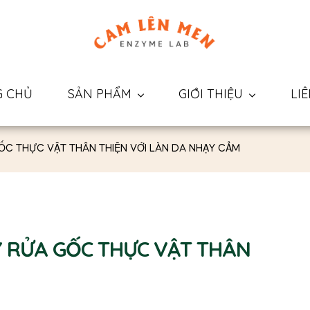
G CHỦ
SẢN PHẨM
GIỚI THIỆU
LI
ỐC THỰC VẬT THÂN THIỆN VỚI LÀN DA NHẠY CẢM
Y RỬA GỐC THỰC VẬT THÂN