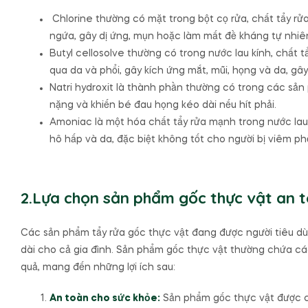
Chlorine thường có mặt trong bột cọ rửa, chất tẩy rửa 
ngứa, gây dị ứng, mụn hoặc làm mất đề kháng tự nhiê
Butyl cellosolve thường có trong nước lau kính, chất 
qua da và phổi, gây kích ứng mắt, mũi, họng và da, gâ
Natri hydroxit là thành phần thường có trong các sả
nặng và khiến bé đau họng kéo dài nếu hít phải.
Amoniac là một hóa chất tẩy rửa mạnh trong nước lau
hô hấp và da, đặc biệt không tốt cho người bị viêm p
2.Lựa chọn sản phẩm gốc thực vật an 
Các sản phẩm tẩy rửa gốc thực vật đang được người tiêu dù
dài cho cả gia đình. Sản phẩm gốc thực vật thường chứa các
quả, mang đến những lợi ích sau:
An toàn cho sức khỏe:
Sản phẩm gốc thực vật được c