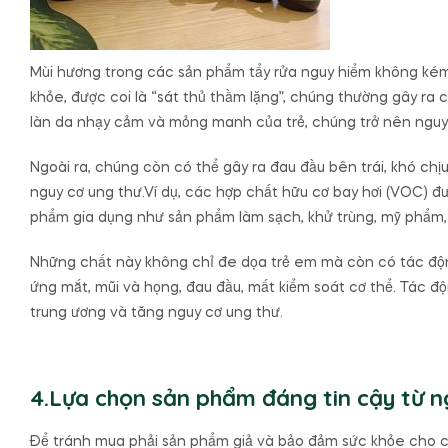
Mùi hương trong các sản phẩm tẩy rửa nguy hiểm không kém, 
khỏe, được coi là “sát thủ thầm lặng”, chúng thường gây ra 
làn da nhạy cảm và mỏng manh của trẻ, chúng trở nên nguy
Ngoài ra, chúng còn có thể gây ra đau đầu bên trái, khó chị
nguy cơ ung thư.Ví dụ, các hợp chất hữu cơ bay hơi (VOC) 
phẩm gia dụng như sản phẩm làm sạch, khử trùng, mỹ phẩm,
Những chất này không chỉ đe dọa trẻ em mà còn có tác độn
ứng mắt, mũi và họng, đau đầu, mất kiểm soát cơ thể. Tác độ
trung ương và tăng nguy cơ ung thư.
4.Lựa chọn sản phẩm đáng tin cậy từ n
Để tránh mua phải sản phẩm giả và bảo đảm sức khỏe cho cả