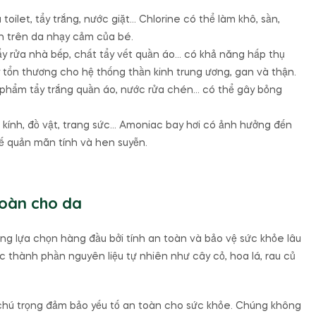
toilet, tẩy trắng, nước giặt… Chlorine có thể làm khô, sần,
n trên da nhạy cảm của bé.
tẩy rửa nhà bếp, chất tẩy vết quần áo… có khả năng hấp thụ
y tổn thương cho hệ thống thần kinh trung ương, gan và thận.
n phẩm tẩy trắng quần áo, nước rửa chén… có thể gây bỏng
 kính, đồ vật, trang sức… Amoniac bay hơi có ảnh hưởng đến
hế quản mãn tính và hen suyễn.
toàn cho da
ng lựa chọn hàng đầu bởi tính an toàn và bảo vệ sức khỏe lâu
 thành phần nguyên liệu tự nhiên như cây cỏ, hoa lá, rau củ
hú trọng đảm bảo yếu tố an toàn cho sức khỏe. Chúng không