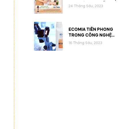
QUA CÁC CON SỐ
24 Tháng Sáu, 2023
ECOMIA TIÊN PHONG
TRONG CÔNG NGHỆ
KÍCH HOẠT ĐA ENZYME
16 Tháng Sáu, 2023
(MULTI-ENZYMATIC
ACTIVATION)