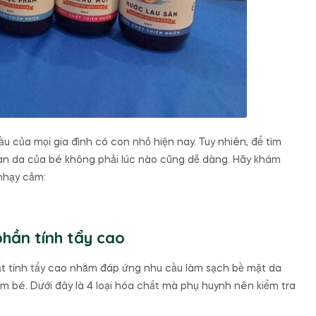
 của mọi gia đình có con nhỏ hiện nay. Tuy nhiên, để tìm
 làn da của bé không phải lúc nào cũng dễ dàng. Hãy khám
nhạy cảm:
hần tính tẩy cao
ất tính tẩy cao nhằm đáp ứng nhu cầu làm sạch bề mặt da
 bé. Dưới đây là 4 loại hóa chất mà phụ huynh nên kiểm tra