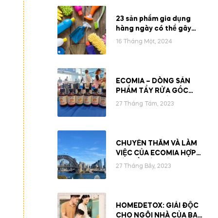
23 sản phẩm gia dụng
hàng ngày có thể gây
viêm và ung thư
16 Tháng Một, 2024
ECOMIA – DÒNG SẢN
PHẨM TẨY RỬA GỐC
THỰC VẬT THÂN THIỆN
27 Tháng Tám, 2023
VỚI LÀN DA NHẠY CẢM
CHUYẾN THĂM VÀ LÀM
VIỆC CỦA ECOMIA HỢP
TÁC VỀ TIÊU DÙNG
27 Tháng Bảy, 2023
XANH TẠI ÚC
HOMEDETOX: GIẢI ĐỘC
CHO NGÔI NHÀ CỦA BẠN