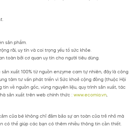
t.
rên sản phẩm.
 rãi, uy tín và coi trọng yếu tố sức khỏe.
 toàn bởi cơ quan uy tín cho người tiêu dùng.
c sản xuất 100% từ nguồn enzyme cam tự nhiên, đây là công
rung tâm tư vấn phát triển vì Sức khoẻ cộng đồng (thuộc Hội
 tin về nguồn gốc, vùng nguyên liệu, quy trình sản xuất, tác
hà sản xuất trên web chính thức :
www.ecomia.vn
,
 cảm của bé không chỉ đảm bảo sự an toàn của trẻ nhỏ mà
n có thể giúp các bạn có thêm nhiều thông tin cần thiết.