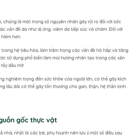
chúng là một trong số nguyên nhân gây rủi ro đối với sức
các vấn đề da như dị ứng, viêm da tiếp xúc và chàm. Đối với
 hiểm hơn.
u trong hệ tiêu hóa, làm trầm trọng các vấn đề hô hấp và tăng
được sử dụng phổ biến làm mùi hương nhân tạo trong các sản
 tẩy dầu mỡ.
g nghiêm trọng đến sức khỏe của người lớn, có thể gây kích
ng lâu dài có thể gây tổn thương cho gan, thận, hệ thần kinh
guồn gốc thực vật
 nhà, nhất là các bé, phụ huynh nên lưu ý một số điều sau