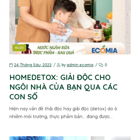
BLOG
24 Tháng Sáu, 2023
by
admin.ecomia
0
HOMEDETOX: GIẢI ĐỘC CHO
NGÔI NHÀ CỦA BẠN QUA CÁC
CON SỐ
Hiện nay vấn đề thải độc hay giải độc (detox) do ô
nhiễm môi trường, thực phẩm bẩn… đang được…