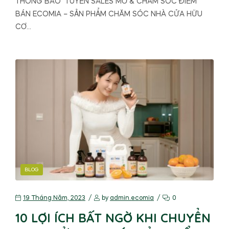
THÔNG BÁO TUYỂN SALES MỞ & CHĂM SÓC ĐIỂM
BÁN ECOMIA – SẢN PHẨM CHĂM SÓC NHÀ CỬA HỮU
CƠ…
BLOG
19 Tháng Năm, 2023
by
admin.ecomia
0
10 LỢI ÍCH BẤT NGỜ KHI CHUYỂN