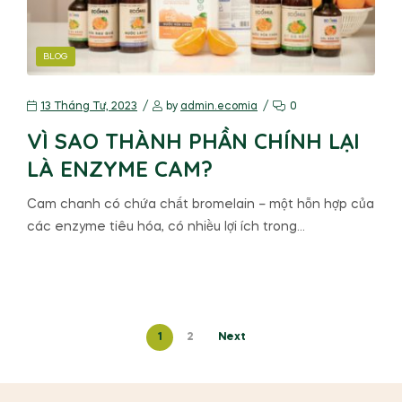
BLOG
13 Tháng Tư, 2023
by
admin.ecomia
0
VÌ SAO THÀNH PHẦN CHÍNH LẠI
LÀ ENZYME CAM?
Cam chanh có chứa chất bromelain – một hỗn hợp của
các enzyme tiêu hóa, có nhiều lợi ích trong…
1
2
Next