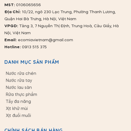
MST:
0106065656
Địa Chỉ:
10/22, ngõ 230 Lạc Trung, Phường Thanh Lương,
Quận Hai Bà Trưng, Hà Nội, Việt Nam
VPGD:
Tầng 3, 7 Nguyễn Thị Định, Trung Hoà, Cầu Giấy, Hà
Nội, Việt Nam
Email:
ecomiavietnam@gmail.com
Hotline:
0913 515 375
DANH MỤC SẢN PHẨM
Nước rửa chén
Nước rửa tay
Nước lau sàn
Rửa thực phẩm
Tẩy đa năng
Xịt khử mùi
Xịt đuổi muỗi
CHÍNH SÁCH BÁN HÀNG