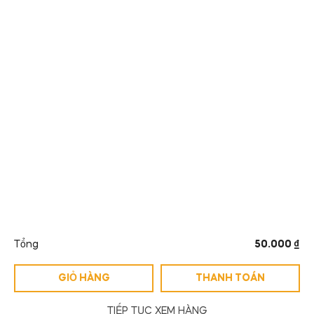
MÃ QR
Tổng
50.000
₫
Copyright © 2024
Camlenmen
.
All Rights Reserved.
1
GIỎ HÀNG
THANH TOÁN
TIẾP TỤC XEM HÀNG