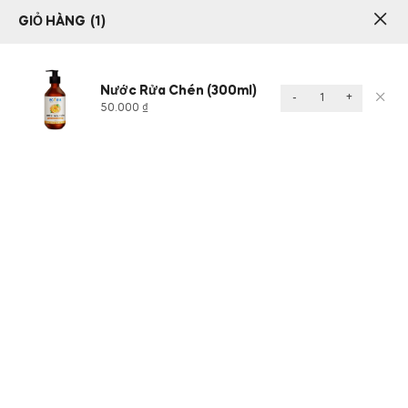
GIỎ HÀNG
1
1
Nước Rửa Chén (300ml)
Trang chủ
Nước rửa chén
Nước Rửa Chén (300ml)
-
+
50.000
₫
Xem giỏ hàng
“Nước Rửa Chén (300ml)”
đã được thêm vào giỏ hàng.